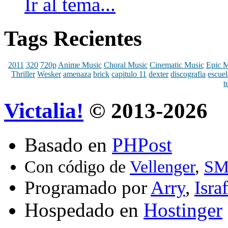
Ir al tema...
Tags Recientes
2011
320
720p
Anime Music
Choral Music
Cinematic Music
Epic M
Thriller
Wesker
amenaza
brick
capitulo 11
dexter
discografia
escuel
t
Victalia!
© 2013-
2026
Basado en
PHPost
Con código de
Vellenger
,
SM
Programado por
Arry
,
Israf
Hospedado en
Hostinger