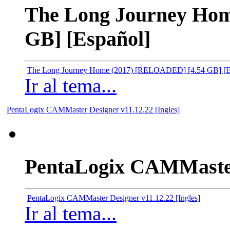
The Long Journey Ho
GB] [Español]
The Long Journey Home (2017) [RELOADED] [4.54 GB] [E
Ir al tema...
PentaLogix CAMMaster Designer v11.12.22 [Ingles]
PentaLogix CAMMaster 
PentaLogix CAMMaster Designer v11.12.22 [Ingles]
Ir al tema...