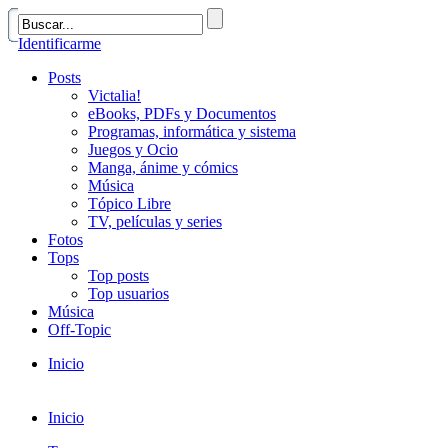
Identificarme
Posts
Victalia!
eBooks, PDFs y Documentos
Programas, informática y sistema
Juegos y Ocio
Manga, ánime y cómics
Música
Tópico Libre
TV, películas y series
Fotos
Tops
Top posts
Top usuarios
Música
Off-Topic
Inicio
Inicio